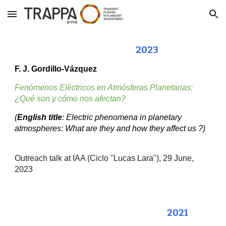
Skip to main content
Skip to navigation
2023
F. J. Gordillo-Vázquez
Fenómenos Eléctricos en Atmósferas Planetarias:
¿Qué son y cómo nos afectan?
(
English title
: Electric phenomena in planetary
atmospheres: What are they and how they affect us ?)
Outreach talk at IAA (Ciclo "Lucas Lara")
, 29 June,
2023
202
1