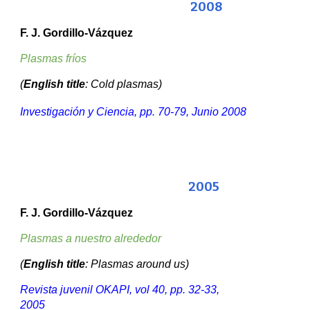
20
08
F. J. Gordillo-Vázquez
Plasmas fríos
(
English title
: Cold plasmas)
Investigación y Ciencia, pp.
70
-
79
,
Junio
20
08
200
5
F. J. Gordillo-Vázquez
Plasmas a nuestro alrededor
(
English title
: Plasmas around us)
Revista juvenil OKAPI, vol 40, pp. 32-33,
2005