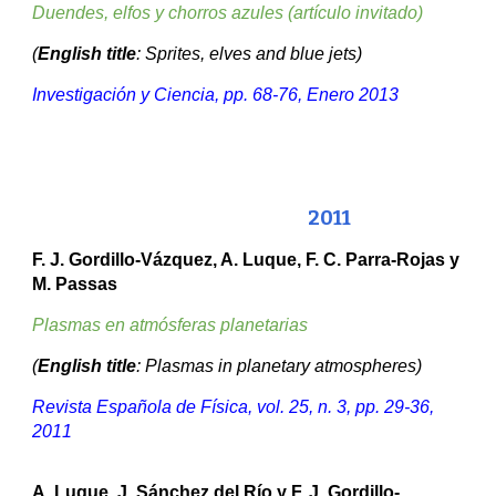
Duendes, elfos y chorros azules (artículo invitado
)
(
English title
: Sprites, elves and blue jets)
Investigación y Ciencia, pp. 68-76, Enero 2013
201
1
F. J. Gordillo-Vázquez, A. Luque, F. C. Parra-Rojas y
M. Passas
Plasmas en atmósferas planetarias
(
English title
: Plasmas in planetary atmospheres)
Revista Española de Física, vol. 2
5
, n.
3
, pp. 2
9
-3
6
,
201
1
A. Luque
, J. Sánchez de
l Río y
F. J. Gordillo-