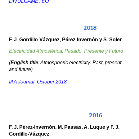
DIVULGAMETEO
20
18
F. J. Gordillo-Vázquez, Pérez-Invernón y S. Soler
Electricidad Atmosférica: Pasado, Presente y Futuro
(
English title
: Atmospheric electricity: Past, present
and future)
IAA Journal, October 2018
201
6
F. J.
Pérez-Invernón
, M. Passas, A. Luque
y
F. J.
Gordillo-Vázquez